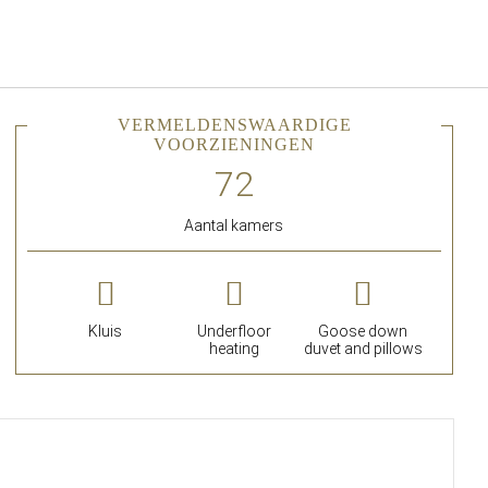
Nederlands
Inloggen bij Star Traveler of 
VERMELDENSWAARDIGE
VOORZIENINGEN
Aantal kamers
Kluis
Underfloor
Goose down
heating
duvet and pillows