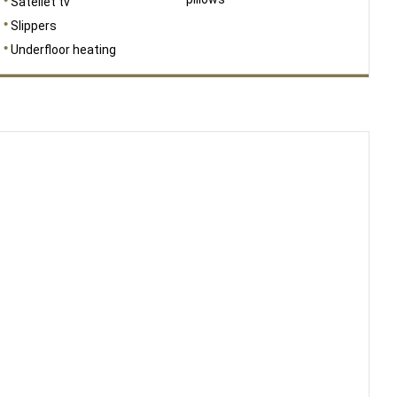
Sateliet tv
Slippers
Underfloor heating