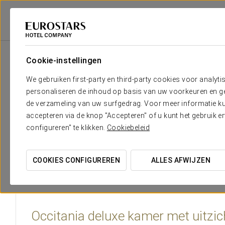
Eurostars Hotel Company
Spanje
Lleida - Baqueira
Eurostars La Plet
Cookie-instellingen
Het comfort en de rust die je no
We gebruiken first-party en third-party cookies voor analyti
personaliseren de inhoud op basis van uw voorkeuren en gep
Slapen in een van de 72 kamers van Eurostars La Pleta in Baq
de verzameling van uw surfgedrag. Voor meer informatie kun
aan de piste, perfect om te ontspannen na een intensieve d
accepteren via de knop "Accepteren" of u kunt het gebruik 
configureren" te klikken.
Cookiebeleid
Alle kamers zijn uitgerust met het hoogste comfort: vloe
en een digitale kluis. Een verfijnde omgeving waar rust een 
COOKIES CONFIGUREREN
ALLES AFWIJZEN
Occitania deluxe kamer met uitzic