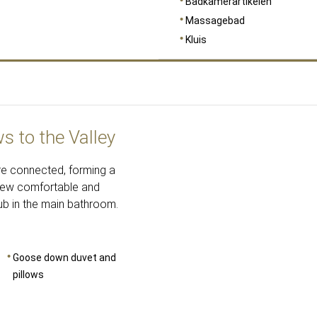
Badkamerartikelen
Massagebad
Kluis
s to the Valley
AFMETINGEN
48
re connected, forming a
 few comfortable and
ub in the main bathroom.
Goose down duvet and
pillows