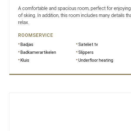
A comfortable and spacious room, perfect for enjoying 
of skiing. In addition, this room includes many details th
relax.
ROOMSERVICE
Badjas
Sateliet tv
Badkamerartikelen
Slippers
Kluis
Underfloor heating
AFMETINGEN
23