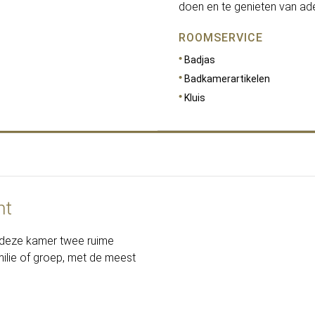
doen en te genieten van a
ROOMSERVICE
Badjas
Badkamerartikelen
Kluis
ht
AFMETINGEN
42
t deze kamer twee ruime
ilie of groep, met de meest