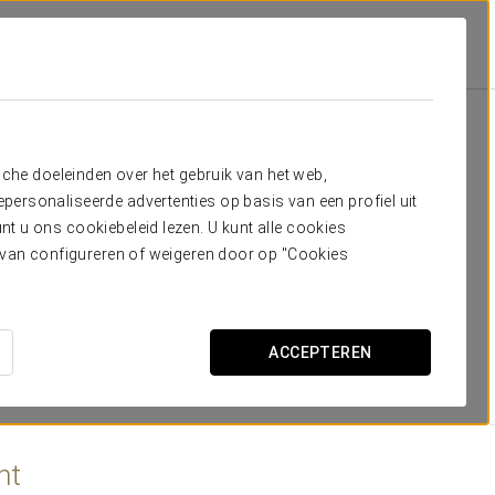
a
Kamers
dig hebt
sche doeleinden over het gebruik van het web,
ersonaliseerde advertenties op basis van een profiel uit
ueira Beret is een unieke ervaring. Elke ruimte biedt luxe
t u ons cookiebeleid lezen. U kunt alle cookies
ag skiën.
ervan configureren of weigeren door op "Cookies
rverwarming, donsdekbedden en kussens van ganzenveren,
echt genot wordt.
ACCEPTEREN
ht
AFMETINGEN
21