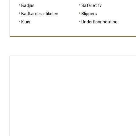
Badjas
Sateliet tv
Badkamerartikelen
Slippers
Kluis
Underfloor heating
AFMETINGEN
48