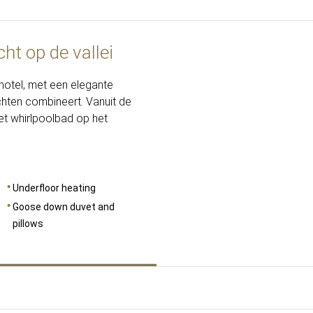
ht op de vallei
AFMETINGEN
48
hotel, met een elegante
zichten combineert. Vanuit de
het whirlpoolbad op het
Underfloor heating
Goose down duvet and
pillows