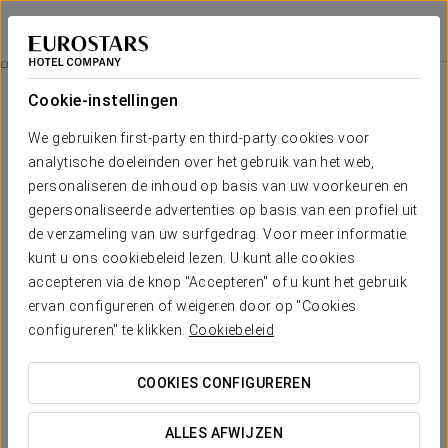
Eurostars La Pleta
LLEIDA - BAQUEIRA
Inloggen bij Sta
Detox Experience
Cookie-instellingen
We gebruiken first-party en third-party cookies voor
analytische doeleinden over het gebruik van het web,
personaliseren de inhoud op basis van uw voorkeuren en
gepersonaliseerde advertenties op basis van een profiel uit
de verzameling van uw surfgedrag. Voor meer informatie
kunt u ons cookiebeleid lezen. U kunt alle cookies
accepteren via de knop "Accepteren" of u kunt het gebruik
€237,50 per persoon
ervan configureren of weigeren door op "Cookies
Detox experience
configureren" te klikken.
Cookiebeleid
Ontsnap aan de routine en zorgen met onze detoxervaring,
COOKIES CONFIGUREREN
die het volgende omvat:
- Lichaamsreinigingspakket voor twee personen:
ALLES AFWIJZEN