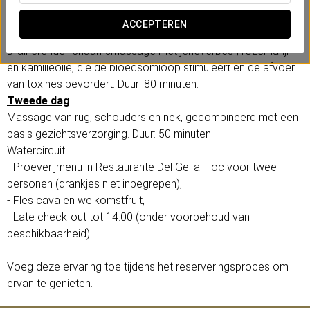
Eerste dag
:
Exfoliatie met minerale zouten en citrus essentiële oliën om
ACCEPTEREN
dode huidcellen te verwijderen en de huid diep te reinigen.
Drainerende lichaamsmassage met jeneverbes-, rozemarijn-
en kamilleolie, die de bloedsomloop stimuleert en de afvoer
van toxines bevordert. Duur: 80 minuten.
Tweede dag
Massage van rug, schouders en nek, gecombineerd met een
basis gezichtsverzorging. Duur: 50 minuten.
Watercircuit.
- Proeverijmenu in Restaurante Del Gel al Foc voor twee
personen (drankjes niet inbegrepen),
- Fles cava en welkomstfruit,
- Late check-out tot 14:00 (onder voorbehoud van
beschikbaarheid).
Voeg deze ervaring toe tijdens het reserveringsproces om
ervan te genieten.