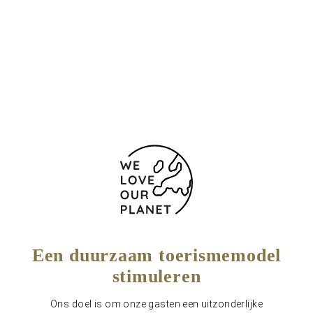
Isla de la Toja s/n
Pontevedra - O Grove
36990 Spanje
986 730 200
Contactformulier
Een duurzaam toerismemodel
stimuleren
Ons doel is om onze gasten een uitzonderlijke