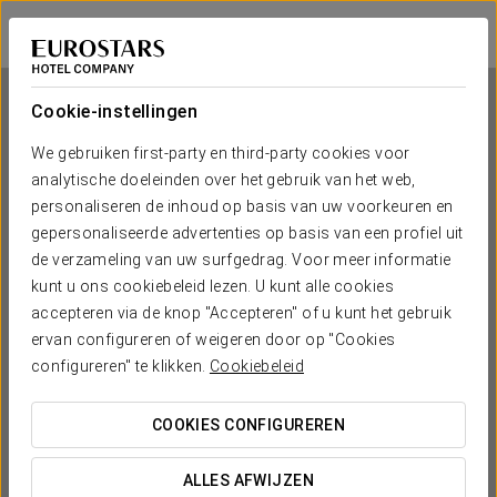
Eurostars Louxo Talaso
PONTEVEDRA - O GROVE
Inloggen bij Sta
Cookie-instellingen
We gebruiken first-party en third-party cookies voor
analytische doeleinden over het gebruik van het web,
Eurostars Louxo Talaso
personaliseren de inhoud op basis van uw voorkeuren en
gepersonaliseerde advertenties op basis van een profiel uit
PONTEVEDRA - O GROVE
de verzameling van uw surfgedrag. Voor meer informatie
kunt u ons cookiebeleid lezen. U kunt alle cookies
accepteren via de knop "Accepteren" of u kunt het gebruik
ervan configureren of weigeren door op "Cookies
configureren" te klikken.
Cookiebeleid
COOKIES CONFIGUREREN
WANNEER WIL JE GAAN?


ALLES AFWIJZEN