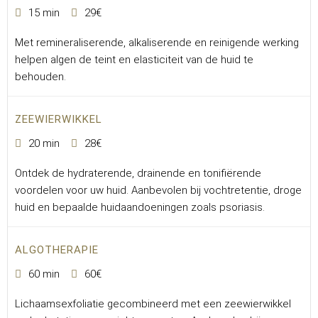
15 min
29€
Met remineraliserende, alkaliserende en reinigende werking
helpen algen de teint en elasticiteit van de huid te
behouden.
ZEEWIERWIKKEL
20 min
28€
Ontdek de hydraterende, drainende en tonifiërende
voordelen voor uw huid. Aanbevolen bij vochtretentie, droge
huid en bepaalde huidaandoeningen zoals psoriasis.
ALGOTHERAPIE
60 min
60€
Lichaamsexfoliatie gecombineerd met een zeewierwikkel