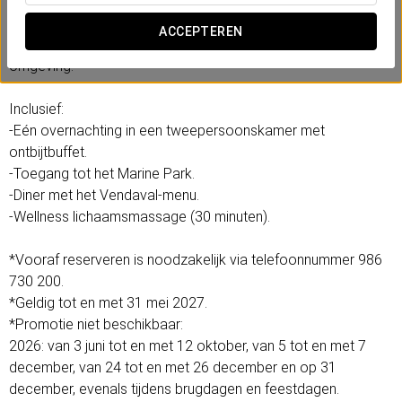
revitalisatie te bieden en is perfect voor wie wil ontsnappen
aan de dagelijkse stress en opnieuw verbinding wil maken
ACCEPTEREN
met zijn fysieke en mentale welzijn in een droomachtige
omgeving.
Inclusief:
-Eén overnachting in een tweepersoonskamer met
ontbijtbuffet.
-Toegang tot het Marine Park.
-Diner met het Vendaval-menu.
-Wellness lichaamsmassage (30 minuten).
*Vooraf reserveren is noodzakelijk via telefoonnummer 986
730 200.
*Geldig tot en met 31 mei 2027.
*Promotie niet beschikbaar:
2026: van 3 juni tot en met 12 oktober, van 5 tot en met 7
december, van 24 tot en met 26 december en op 31
december, evenals tijdens brugdagen en feestdagen.