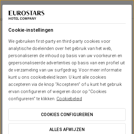
Eurostars Louxo Talaso
PONTEVEDRA - O GROVE
Inloggen bij Sta
La Toja Wellness Getaway
Cookie-instellingen
We gebruiken first-party en third-party cookies voor
analytische doeleinden over het gebruik van het web,
personaliseren de inhoud op basis van uw voorkeuren en
gepersonaliseerde advertenties op basis van een profiel uit
de verzameling van uw surfgedrag. Voor meer informatie
kunt u ons cookiebeleid lezen. U kunt alle cookies
accepteren via de knop "Accepteren" of u kunt het gebruik
306 €
ervan configureren of weigeren door op "Cookies
La Toja Wellness Getaway
configureren" te klikken.
Cookiebeleid
Dompel jezelf onder in een oase van rust en vernieuwing met
COOKIES CONFIGUREREN
onze Wellness Escapade La Toja. Deze arrangement is
ontworpen om je een complete ervaring van ontspanning en
ALLES AFWIJZEN