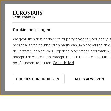
Eurostars Hotel Company
Verenigde Staten
Chicago
Eurostars Magni
Cookie-instellingen
We gebruiken first-party en third-party cookies voor analyti
personaliseren de inhoud op basis van uw voorkeuren en gep
de verzameling van uw surfgedrag. Voor meer informatie kun
accepteren via de knop "Accepteren" of u kunt het gebruik 
configureren" te klikken.
Cookiebeleid
Romantische ervaring
COOKIES CONFIGUREREN
ALLES AFWIJZEN
50 USD (tax incl.)
BEKIJK AANBIEDING