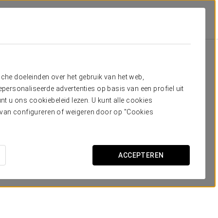
ficent Mile
Aanbiedingen
Aanbiedingen
sche doeleinden over het gebruik van het web,
ersonaliseerde advertenties op basis van een profiel uit
t u ons cookiebeleid lezen. U kunt alle cookies
ervan configureren of weigeren door op "Cookies
ACCEPTEREN
15% korting op je volgende verblijf
BEKIJK AANBIEDING