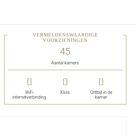
Nederlands
Inloggen bij Star Traveler of 
VERMELDENSWAARDIGE
VOORZIENINGEN
Aantal kamers
WiFi
Kluis
Ontbijt in de
internetverbinding
kamer