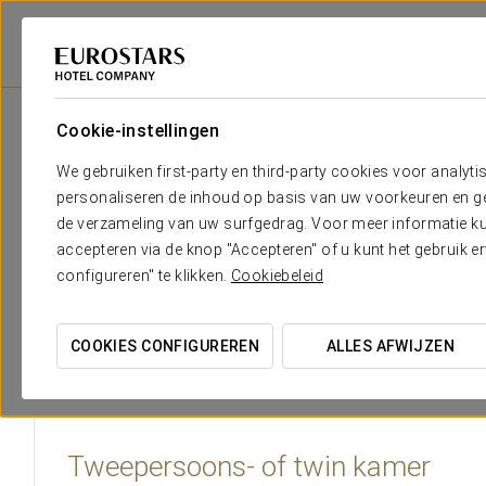
Eurostars Hotel Company
Spanje
Logroño
Eurostars Marqués De Val
Cookie-instellingen
Het comfort en de rust die je no
We gebruiken first-party en third-party cookies voor analyti
personaliseren de inhoud op basis van uw voorkeuren en gep
De kamers van Eurostars Marqués de Vallejo worden geke
de verzameling van uw surfgedrag. Voor meer informatie kun
afmetingen, designinrichting en functionele voorzieni
accepteren via de knop "Accepteren" of u kunt het gebruik 
reizigers en beschikken over hoogwaardige voorzieningen voo
configureren" te klikken.
Cookiebeleid
COOKIES CONFIGUREREN
ALLES AFWIJZEN
Tweepersoons- of twin kamer