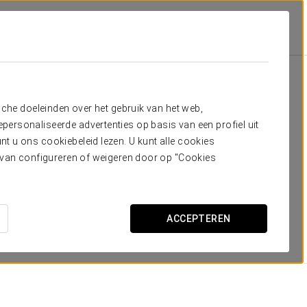
lejo
Kamers
dig hebt
sche doeleinden over het gebruik van het web,
ersonaliseerde advertenties op basis van een profiel uit
nmerkt door hun
exclusieve karakter, ruime
t u ons cookiebeleid lezen. U kunt alle cookies
ngen
. De vertrekken zijn ontworpen op maat van de
ervan configureren of weigeren door op "Cookies
r een onvergetelijk verblijf.
ACCEPTEREN
AFMETINGEN
18