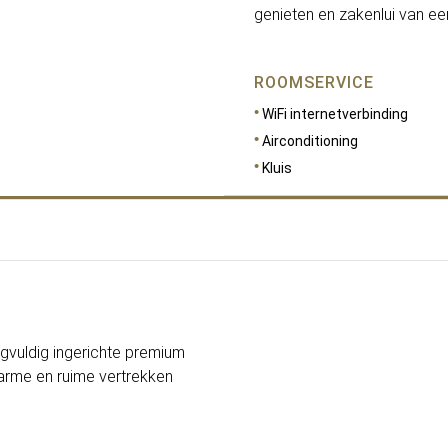
genieten en zakenlui van e
ROOMSERVICE
WiFi internetverbinding
Airconditioning
Kluis
AFMETINGEN
20
rgvuldig ingerichte premium
warme en ruime vertrekken