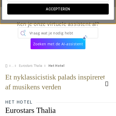
ACCEPTEREN
Ken je onze virtuele assistent al?
Vraag wat je nodig hebt
Zoeken met de AI-assistent
Eurostars Thalia
Het Hotel
Et nyklassicistisk palads inspireret
af musikens verden
HET HOTEL
Eurostars Thalia