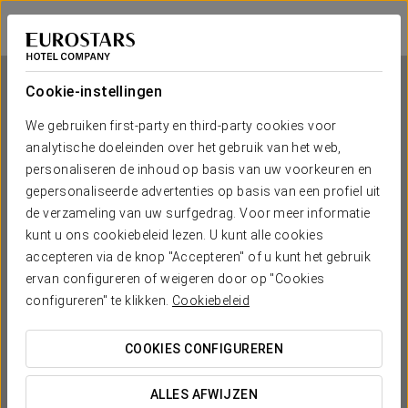
Eurostars Thalia
PRAAG
Inloggen bij Sta
Cookie-instellingen
We gebruiken first-party en third-party cookies voor
analytische doeleinden over het gebruik van het web,
Eurostars Thalia
personaliseren de inhoud op basis van uw voorkeuren en
gepersonaliseerde advertenties op basis van een profiel uit
PRAAG
de verzameling van uw surfgedrag. Voor meer informatie
kunt u ons cookiebeleid lezen. U kunt alle cookies
accepteren via de knop "Accepteren" of u kunt het gebruik
ervan configureren of weigeren door op "Cookies
configureren" te klikken.
Cookiebeleid
COOKIES CONFIGUREREN
WANNEER WIL JE GAAN?


ALLES AFWIJZEN