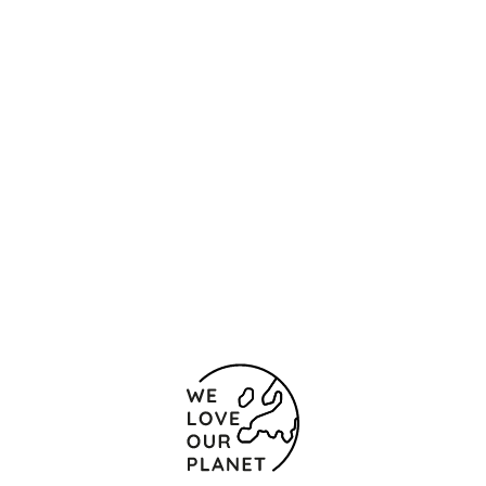
Ligging en contact
Narodní, 13
Praag
110 00 Tsjechische Republiek
+420 221 011 100
+42 0221 011 334
Contactformulier