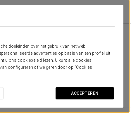
alia
Kamers
dig hebt
sche doeleinden over het gebruik van het web,
ersonaliseerde advertenties op basis van een profiel uit
ëvenaard comfort, design en technische snufjes. We
t u ons cookiebeleid lezen. U kunt alle cookies
 en tevens over kamers met doorverbinding. Ook
ervan configureren of weigeren door op "Cookies
venste verdieping hebben romantische, schuine plafonds
aag en het kasteel. De kamers hebben hoge plafonds, wat
 over twee kamers voor gehandicapten.
ACCEPTEREN
AFMETINGEN
25