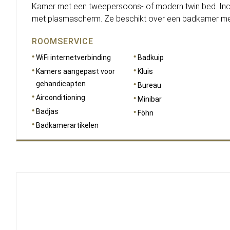
Kamer met een tweepersoons- of modern twin bed. Inclu
met plasmascherm. Ze beschikt over een badkamer met
ROOMSERVICE
WiFi internetverbinding
Badkuip
Kamers aangepast voor
Kluis
gehandicapten
Bureau
Airconditioning
Minibar
Badjas
Föhn
Badkamerartikelen
AFMETINGEN
30