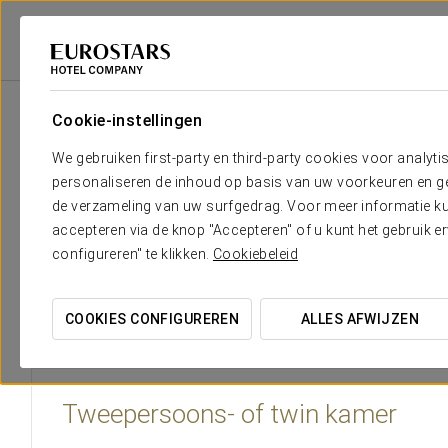
Eurostars Hotel Company
Tsjechische Republiek
Praga
Eurostars Th
Cookie-instellingen
Het comfort en de rust die je no
We gebruiken first-party en third-party cookies voor analyti
personaliseren de inhoud op basis van uw voorkeuren en gep
Hotel
Eurostars Thalia
beschikt over 125 kamers met onge
de verzameling van uw surfgedrag. Voor meer informatie kun
beschikken over aparte kamers voor rokers en niet-rokers
accepteren via de knop "Accepteren" of u kunt het gebruik 
beschikken we over een aantal suites. De kamers op de bo
configureren" te klikken.
Cookiebeleid
als een zolder, met prachtig wijds uitzicht over de stad Pr
het gevoel van ruimte versterkt. Het hotel beschikt verder
COOKIES CONFIGUREREN
ALLES AFWIJZEN
Tweepersoons- of twin kamer