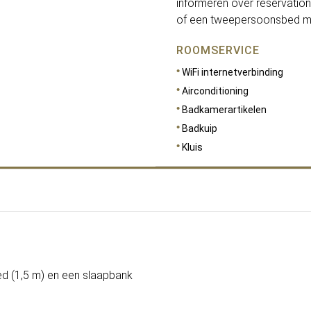
informeren over reservatio
of een tweepersoonsbed me
ROOMSERVICE
WiFi internetverbinding
Airconditioning
Badkamerartikelen
Badkuip
Kluis
AFMETINGEN
35
ed (1,5 m) en een slaapbank