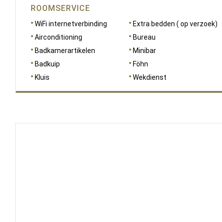
ROOMSERVICE
WiFi internetverbinding
Extra bedden ( op verzoek)
Airconditioning
Bureau
Badkamerartikelen
Minibar
Badkuip
Föhn
Kluis
Wekdienst
AFMETINGEN
25