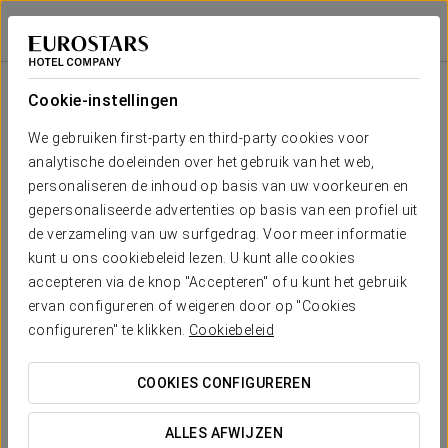
Exe Gran Hotel Solúcar
SEVILLA
Inloggen bij Sta
Zaal
U-
Presidentiële
Schoolopstelling
Banket
Receptie
Theateropstell
Cabaret
opstelling
opstelling
Cookie-instellingen
Sevilla
lounge
Jouw evenement in
We gebruiken first-party en third-party cookies voor
2
-
-
-
-
-
-
62 m
analytische doeleinden over het gebruik van het web,
x m
altura
personaliseren de inhoud op basis van uw voorkeuren en
gepersonaliseerde advertenties op basis van een profiel uit
de verzameling van uw surfgedrag. Voor meer informatie
OFFERTE AANVRAGEN
kunt u ons cookiebeleid lezen. U kunt alle cookies
accepteren via de knop "Accepteren" of u kunt het gebruik
ervan configureren of weigeren door op "Cookies
configureren" te klikken.
Cookiebeleid
COOKIES CONFIGUREREN
ALLES AFWIJZEN