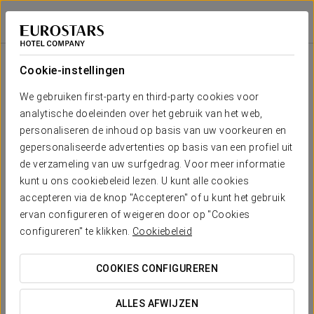
Exe Lev
LJUBLJANA
Inloggen bij Sta
Zaal
U-
Presidentiële
Schoolopstelling
Banket
Receptie
Theateropstell
Cabaret
opstelling
opstelling
Cookie-instellingen
Karantanija
2
367 m
Jouw evenement in
We gebruiken first-party en third-party cookies voor
160
-
-
150
300
-
x m
analytische doeleinden over het gebruik van het web,
altura
personaliseren de inhoud op basis van uw voorkeuren en
gepersonaliseerde advertenties op basis van een profiel uit
de verzameling van uw surfgedrag. Voor meer informatie
OFFERTE AANVRAGEN
kunt u ons cookiebeleid lezen. U kunt alle cookies
accepteren via de knop "Accepteren" of u kunt het gebruik
ervan configureren of weigeren door op "Cookies
configureren" te klikken.
Cookiebeleid
COOKIES CONFIGUREREN
ALLES AFWIJZEN