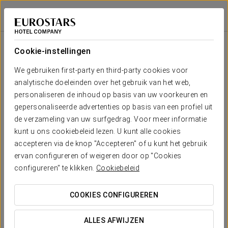
Exe Moncloa
MADRID
Inloggen bij Sta
Zaal
U-
Presidentiële
Schoolopstelling
Banket
Receptie
Theateropstell
Cabaret
opstelling
opstelling
Cookie-instellingen
PLAZA
MAYOR
Jouw evenement in
We gebruiken first-party en third-party cookies voor
2
-
-
10
10
-
10
31 m
analytische doeleinden over het gebruik van het web,
x m
altura
personaliseren de inhoud op basis van uw voorkeuren en
gepersonaliseerde advertenties op basis van een profiel uit
GRAN
de verzameling van uw surfgedrag. Voor meer informatie
MADRID
OFFERTE AANVRAGEN
2
-
-
35
20
-
50
kunt u ons cookiebeleid lezen. U kunt alle cookies
100 m
x m
accepteren via de knop "Accepteren" of u kunt het gebruik
altura
ervan configureren of weigeren door op "Cookies
configureren" te klikken.
Cookiebeleid
COOKIES CONFIGUREREN
ALLES AFWIJZEN