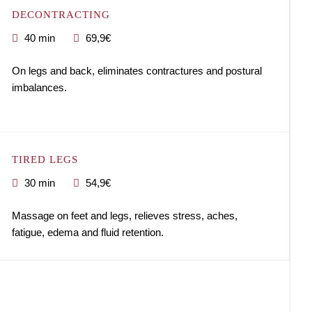
DECONTRACTING
40 min
69,9€
On legs and back, eliminates contractures and postural
imbalances.
TIRED LEGS
30 min
54,9€
Massage on feet and legs, relieves stress, aches,
fatigue, edema and fluid retention.