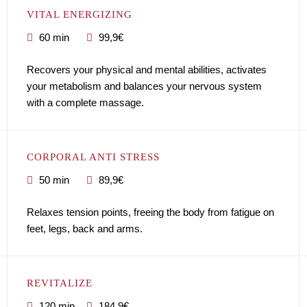
VITAL ENERGIZING
60 min
99,9€
Recovers your physical and mental abilities, activates
your metabolism and balances your nervous system
with a complete massage.
CORPORAL ANTI STRESS
50 min
89,9€
Relaxes tension points, freeing the body from fatigue on
feet, legs, back and arms.
REVITALIZE
120 min
184,9€