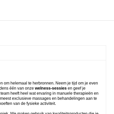
Nederlands
Inloggen bij Star Traveler of 
 om helemaal te herbronnen. Neem je tijd om je even
ijdens één van onze
welness-sessies
en geef je
team heeft heel wat ervaring in manuele therapieën en
e meest exclusieve massages en behandelingen aan te
eften van de fysieke activiteit.
niek. We maken gebruik van kwaliteitsproducten die je