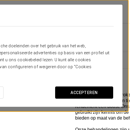
en En Service
Wellness
Wellness
sche doeleinden over het gebruik van het web,
ersonaliseerde advertenties op basis van een profiel uit
t u ons cookiebeleid lezen. U kunt alle cookies
ervan configureren of weigeren door op "Cookies
Massages
ACCEPTEREN
Het moment is aangebroken
helemaal te ontspannen t
rendement een boost. Ons 
gebruikt zijn kennis om d
bieden op maat van de beho
Onze behandelingen zijn u