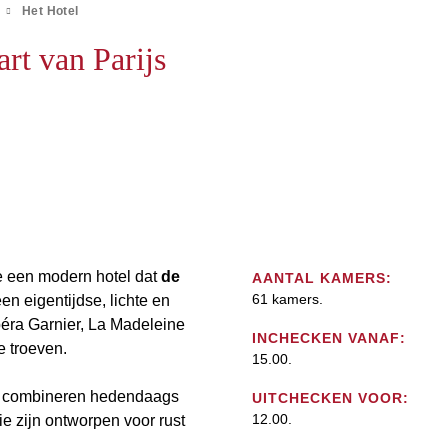
Het Hotel
rt van Parijs
re een modern hotel dat
de
AANTAL KAMERS:
61 kamers.
en eigentijdse, lichte en
péra Garnier, La Madeleine
INCHECKEN VANAF:
e troeven.
15.00.
w, combineren hedendaags
UITCHECKEN VOOR:
12.00.
ie zijn ontworpen voor rust