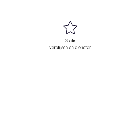
Gratis
verblijven en diensten
igging en contact
29 RUE D'AMSTERDAM
Parijs
75008 Frankrijk