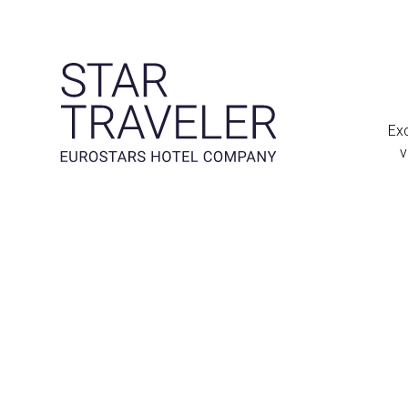
Exc
v