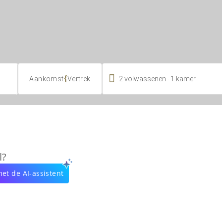

.
{
2
volwassenen
1
kamer
Aankomst
Vertrek
l?
et de AI-assistent