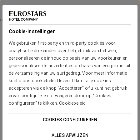
Exe Paris Centre
PARIJS
Inloggen bij Sta
Aanbiedingen
Cookie-instellingen
Aanbiedingen
We gebruiken first-party en third-party cookies voor
analytische doeleinden over het gebruik van het web,
personaliseren de inhoud op basis van uw voorkeuren en
gepersonaliseerde advertenties op basis van een profiel uit
de verzameling van uw surfgedrag. Voor meer informatie
Romantische Ervaring
kunt u ons cookiebeleid lezen. U kunt alle cookies
accepteren via de knop "Accepteren" of u kunt het gebruik
€ 18
ervan configureren of weigeren door op "Cookies
configureren" te klikken.
Cookiebeleid
BEKIJK AANBIEDING
COOKIES CONFIGUREREN
ALLES AFWIJZEN