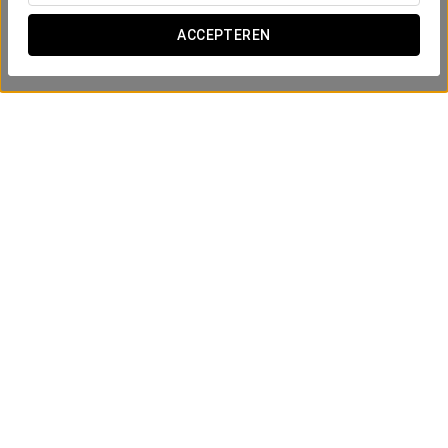
ACCEPTEREN
Businesservaring
€ 16
BEKIJK AANBIEDING