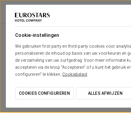
Eurostars Hotel Company
Mexico
Mexico-Stad, Cdmx
Exe Suites Sa
Cookie-instellingen
We gebruiken first-party en third-party cookies voor analyti
personaliseren de inhoud op basis van uw voorkeuren en gep
de verzameling van uw surfgedrag. Voor meer informatie kun
accepteren via de knop "Accepteren" of u kunt het gebruik 
configureren" te klikken.
Cookiebeleid
COOKIES CONFIGUREREN
ALLES AFWIJZEN