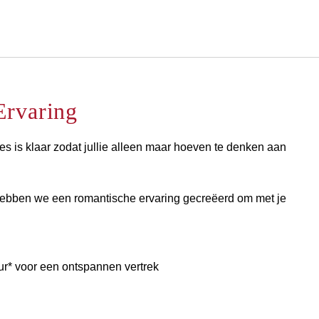
Nederlands
Inloggen bij Star Traveler of 
Ervaring
les is klaar zodat jullie alleen maar hoeven te denken aan
hebben we een romantische ervaring gecreëerd om met je
uur* voor een ontspannen vertrek