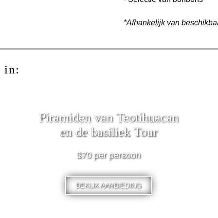
*Afhankelijk van beschikba
 in:
Piramiden van Teotihuacan
en de basiliek Tour
$70 per persoon
BEKIJK AANBIEDING