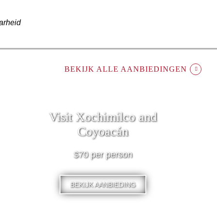
arheid
BEKIJK ALLE AANBIEDINGEN
Visit Xochimilco and
Coyoacán
$70 per person
BEKIJK AANBIEDING