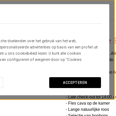
n Marino
Aanbiedingen
Romantische Ervaring
80 $
Romantische 
sche doeleinden over het gebruik van het web,
ersonaliseerde advertenties op basis van een profiel uit
Details om te verrassen. Al
t u ons cookiebeleid lezen. U kunt alle cookies
het genieten van de liefde.
ervan configureren of weigeren door op "Cookies
In Exe Suites San Marino 
partner te delen.
ACCEPTEREN
Inclusief:
- Late check-out tot 14:00 
- Fles cava op de kamer
- Lange natuurlijke roos
- Selectie van bonbons