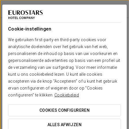
Exe Suites San Marino
MEXICO-STAD, CDMX
Inloggen bij Sta
Zaal
U-
Presidentiële
Schoolopstelling
Banket
Receptie
Theateropstell
Cabaret
opstelling
opstelling
Cookie-instellingen
Salón
Granada
Jouw evenement in
We gebruiken first-party en third-party cookies voor
2
60
-
70
35
45
35
66 m
analytische doeleinden over het gebruik van het web,
x m
altura
personaliseren de inhoud op basis van uw voorkeuren en
gepersonaliseerde advertenties op basis van een profiel uit
de verzameling van uw surfgedrag. Voor meer informatie
OFFERTE AANVRAGEN
kunt u ons cookiebeleid lezen. U kunt alle cookies
accepteren via de knop "Accepteren" of u kunt het gebruik
ervan configureren of weigeren door op "Cookies
configureren" te klikken.
Cookiebeleid
COOKIES CONFIGUREREN
ALLES AFWIJZEN