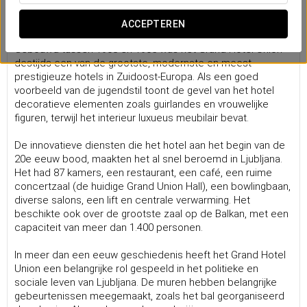
Een architectonisch erfgoed dat de tijd
overstijgt
ACCEPTEREN
Gebouwd tussen 1903 en 1905 was het Grand Hotel Union
destijds een van de grootste, modernste en meest
prestigieuze hotels in Zuidoost-Europa. Als een goed
voorbeeld van de jugendstil toont de gevel van het hotel
decoratieve elementen zoals guirlandes en vrouwelijke
figuren, terwijl het interieur luxueus meubilair bevat.
De innovatieve diensten die het hotel aan het begin van de
20e eeuw bood, maakten het al snel beroemd in Ljubljana.
Het had 87 kamers, een restaurant, een café, een ruime
concertzaal (de huidige Grand Union Hall), een bowlingbaan,
diverse salons, een lift en centrale verwarming. Het
beschikte ook over de grootste zaal op de Balkan, met een
capaciteit van meer dan 1.400 personen.
In meer dan een eeuw geschiedenis heeft het Grand Hotel
Union een belangrijke rol gespeeld in het politieke en
sociale leven van Ljubljana. De muren hebben belangrijke
gebeurtenissen meegemaakt, zoals het bal georganiseerd