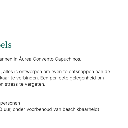
Nederlands
Inloggen bij Star Traveler of 
els
pannen in Áurea Convento Capuchinos.
t, alles is ontworpen om even te ontsnappen aan de
kaar te verbinden. Een perfecte gelegenheid om
n stress te vergeten.
 personen
00 uur, onder voorbehoud van beschikbaarheid)