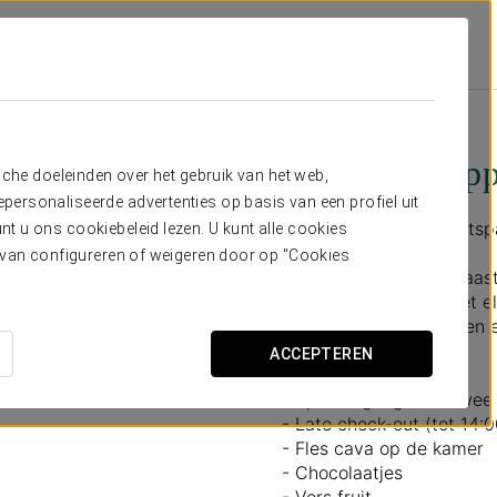
os
Aanbiedingen
Spa Voor Koppels
80€
Spa voor kopp
sche doeleinden over het gebruik van het web,
ersonaliseerde advertenties op basis van een profiel uit
Voor wie samen wil onts
t u ons cookiebeleid lezen. U kunt alle cookies
ervan configureren of weigeren door op "Cookies
Geen routines, geen haas
wereld en opnieuw met el
samen tot rust te komen e
ACCEPTEREN
Inclusief:
- Spa-toegang voor twee
- Late check-out (tot 14:
- Fles cava op de kamer
- Chocolaatjes
- Vers fruit