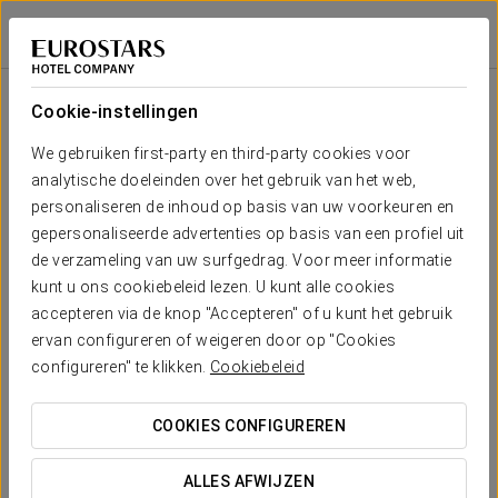
Tentoonstelling
Áurea Museum
LISSABON
Inloggen bij Sta
Tentoonstelling
Cookie-instellingen
Ontdek de geschiedenis van een fascinerende stad
We gebruiken first-party en third-party cookies voor
In de loop der eeuwen heeft Lissabon zijn poorten
analytische doeleinden over het gebruik van het web,
opengezet voor culturen van over de hele wereld. De
personaliseren de inhoud op basis van uw voorkeuren en
volkeren die de stad aandeden, lieten er hun discrete maar
gepersonaliseerde advertenties op basis van een profiel uit
onuitwisbare sporen na. De tentoonstelling van Aurea
de verzameling van uw surfgedrag. Voor meer informatie
Museum geeft je een kijk op het dagelijkse leven van deze
culturen die ooit in Lissabon woonden, neemt je mee langs
kunt u ons cookiebeleid lezen. U kunt alle cookies
de bewaarde woningen, muren en publieke ruimten, en
accepteren via de knop "Accepteren" of u kunt het gebruik
houdt zo het culturele materiaal van Lissabon levendig.
ervan configureren of weigeren door op "Cookies
configureren" te klikken.
Cookiebeleid
Het hotel organiseert elke dag een tour langs zijn
archeologische resten.
COOKIES CONFIGUREREN
ALLES AFWIJZEN