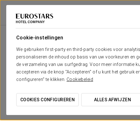
Eurostars Hotel Company
Spanje
Córdoba
Crisol Jardines De Córdo
Cookie-instellingen
We gebruiken first-party en third-party cookies voor analyti
personaliseren de inhoud op basis van uw voorkeuren en gep
de verzameling van uw surfgedrag. Voor meer informatie kun
accepteren via de knop "Accepteren" of u kunt het gebruik 
configureren" te klikken.
Cookiebeleid
COOKIES CONFIGUREREN
ALLES AFWIJZEN