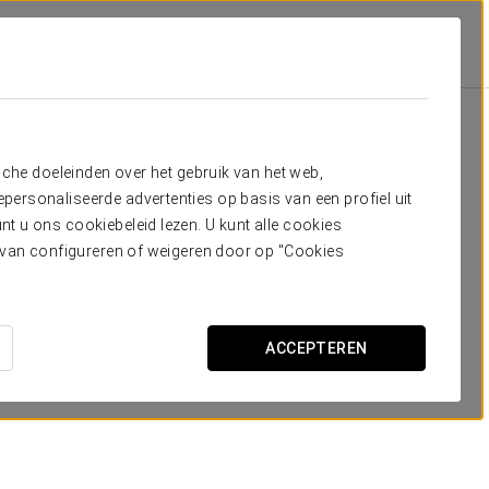
ba
Faciliteiten En Service
Vergaderingen En Evenementen
Zalen Reserve
sche doeleinden over het gebruik van het web,
ersonaliseerde advertenties op basis van een profiel uit
t u ons cookiebeleid lezen. U kunt alle cookies
ervan configureren of weigeren door op "Cookies
ACCEPTEREN