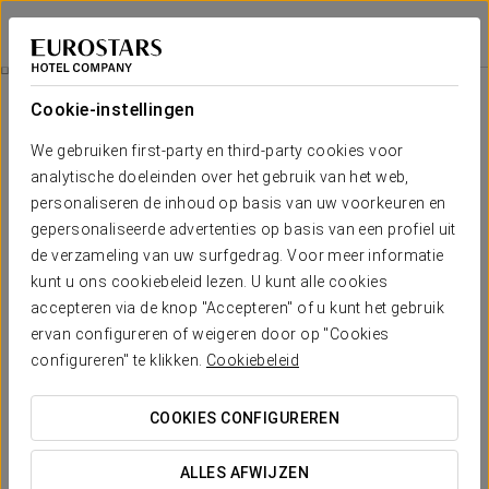
Eurostars Patios de Córdoba
CÓRDOBA
Inloggen bij Sta
Ontdek De Mezquita
Cookie-instellingen
We gebruiken first-party en third-party cookies voor
analytische doeleinden over het gebruik van het web,
personaliseren de inhoud op basis van uw voorkeuren en
gepersonaliseerde advertenties op basis van een profiel uit
de verzameling van uw surfgedrag. Voor meer informatie
kunt u ons cookiebeleid lezen. U kunt alle cookies
accepteren via de knop "Accepteren" of u kunt het gebruik
32€
ervan configureren of weigeren door op "Cookies
Ontdek de Mezquita
configureren" te klikken.
Cookiebeleid
With this offer you can see the most significant monument in
COOKIES CONFIGUREREN
our city, the Mosque of Cordoba, declared a World Heritage
Site by UNESCO.
ALLES AFWIJZEN