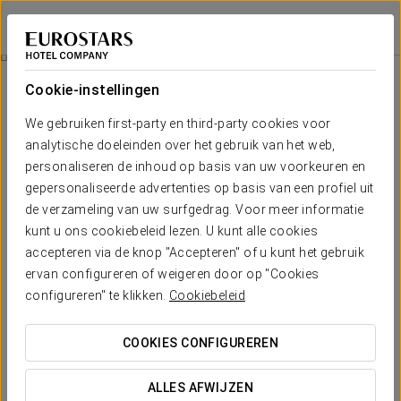
Eurostars Patios de Córdoba
CÓRDOBA
Inloggen bij Sta
Geschiedenis
Cookie-instellingen
Geschiedenis
We gebruiken first-party en third-party cookies voor
analytische doeleinden over het gebruik van het web,
De grootsheid van Córdoba weerspiegelt zijn historische
erfenis. De verschillende culturen die in de loop van de
personaliseren de inhoud op basis van uw voorkeuren en
eeuwen in Córdoba hebben samengewoond, hebben hun
gepersonaliseerde advertenties op basis van een profiel uit
sporen nagelaten en de indrukwekkende stad tot een
de verzameling van uw surfgedrag. Voor meer informatie
charmante en magische plek omgevormd.
kunt u ons cookiebeleid lezen. U kunt alle cookies
accepteren via de knop "Accepteren" of u kunt het gebruik
ervan configureren of weigeren door op "Cookies
configureren" te klikken.
Cookiebeleid
COOKIES CONFIGUREREN
ALLES AFWIJZEN