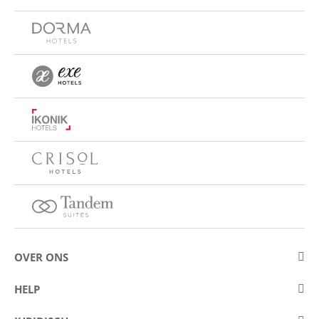
OVER ONS
Over Eurostars Hotel Company
HELP
Carrièremogelijkheden
Contact opnemen