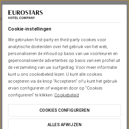
Eurostars Zaragoza
ZARAGOZA
Inloggen bij Sta
Kamers
Cookie-instellingen
Kamers
Het comfort en de rust die je nodig
We gebruiken first-party en third-party cookies voor
hebt
analytische doeleinden over het gebruik van het web,
personaliseren de inhoud op basis van uw voorkeuren en
gepersonaliseerde advertenties op basis van een profiel uit
Het Eurostars Zaragoza Hotel biedt een diverse selectie van
de verzameling van uw surfgedrag. Voor meer informatie
kamers die zijn ontworpen om het maximale comfort en rust
voor onze gasten te bieden. Met verschillende configuraties
kunt u ons cookiebeleid lezen. U kunt alle cookies
die aan verschillende behoeften voldoen, is elke ruimte
accepteren via de knop "Accepteren" of u kunt het gebruik
ontworpen om een gezellige en functionele ervaring te bieden.
ervan configureren of weigeren door op "Cookies
Of het nu gaat om korte of lange verblijven, onze gasten zullen
genieten van een rustige en comfortabele omgeving, ideaal om
configureren" te klikken.
Cookiebeleid
te ontspannen na een dag werken of de stad verkennen.
COOKIES CONFIGUREREN
ALLES AFWIJZEN