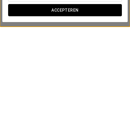
ACCEPTEREN
Business Ervaring
10€
BEKIJK AANBIEDING