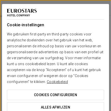
Eurostars Zaragoza
ZARAGOZA
Inloggen bij Sta
Aanbiedingen
Cookie-instellingen
Aanbiedingen
We gebruiken first-party en third-party cookies voor
analytische doeleinden over het gebruik van het web,
personaliseren de inhoud op basis van uw voorkeuren en
gepersonaliseerde advertenties op basis van een profiel uit
de verzameling van uw surfgedrag. Voor meer informatie
Romantische Ervaring
kunt u ons cookiebeleid lezen. U kunt alle cookies
accepteren via de knop "Accepteren" of u kunt het gebruik
€15
ervan configureren of weigeren door op "Cookies
configureren" te klikken.
Cookiebeleid
BEKIJK AANBIEDING
COOKIES CONFIGUREREN
ALLES AFWIJZEN