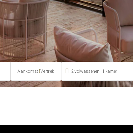

.
{
2
volwassenen
1
kamer
Aankomst
Vertrek