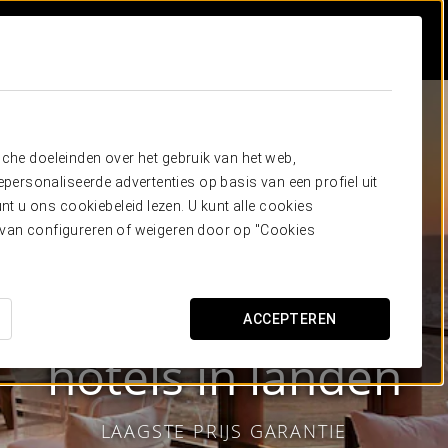
sche doeleinden over het gebruik van het web,
ersonaliseerde advertenties op basis van een profiel uit
t u ons cookiebeleid lezen. U kunt alle cookies
ervan configureren of weigeren door op "Cookies
ACCEPTEREN
Eurostars Hotel Company
hotels in
landen
LAAGSTE PRIJS GARANTIE