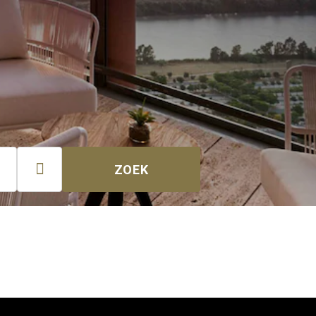

ZOEK