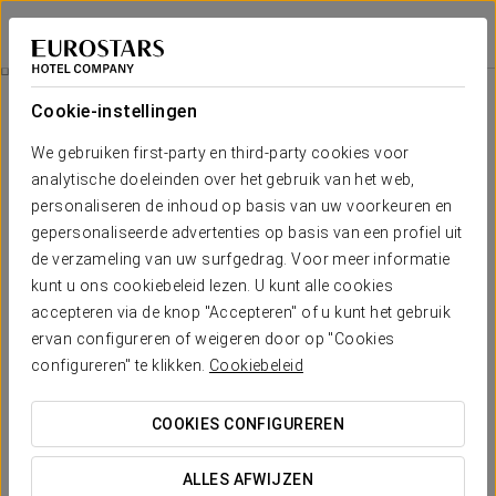
Áurea Washington Irving
GRANADA
Inloggen bij Sta
Aanbiedingen
Cookie-instellingen
Aanbiedingen
We gebruiken first-party en third-party cookies voor
analytische doeleinden over het gebruik van het web,
personaliseren de inhoud op basis van uw voorkeuren en
gepersonaliseerde advertenties op basis van een profiel uit
de verzameling van uw surfgedrag. Voor meer informatie
Een pauze bij zonsondergang
kunt u ons cookiebeleid lezen. U kunt alle cookies
accepteren via de knop "Accepteren" of u kunt het gebruik
€12 per persoon
ervan configureren of weigeren door op "Cookies
configureren" te klikken.
Cookiebeleid
BEKIJK AANBIEDING
COOKIES CONFIGUREREN
ALLES AFWIJZEN