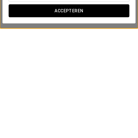
ACCEPTEREN
Vier met ons!
50€
BEKIJK AANBIEDING