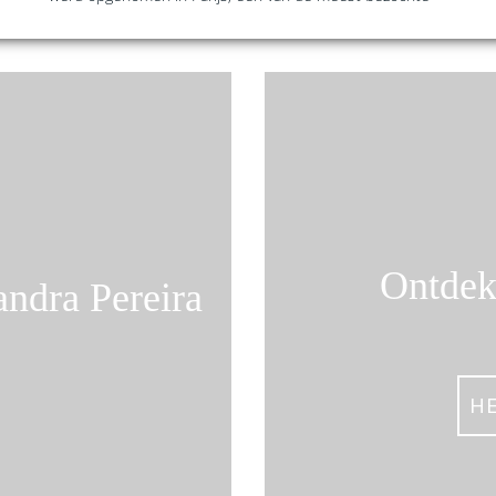
Ontdek
andra Pereira
H