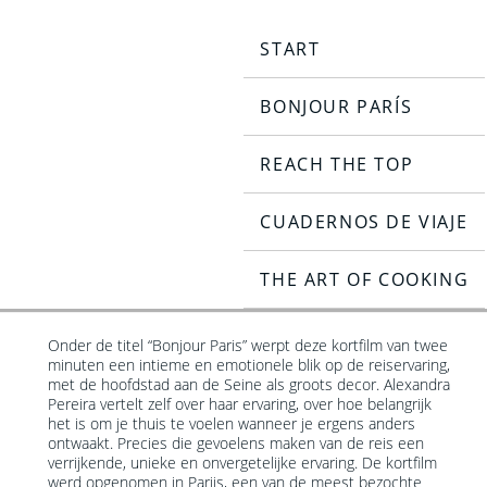
START
BONJOUR PARÍS
REACH THE TOP
MEER INFORMATIE
START
CUADERNOS DE VIAJE
THE ART OF COOKING
Onder de titel “Bonjour Paris” werpt deze kortfilm van twee
steden ter wereld, en in het Exe Panorama, een
minuten een intieme en emotionele blik op de reiservaring,
gloednieuw boetiekhotel vlakbij Montmartre. Het heeft een
met de hoofdstad aan de Seine als groots decor. Alexandra
kokette en verfijnde inrichting met romantische en
Pereira vertelt zelf over haar ervaring, over hoe belangrijk
melodieuze toetsen ter ere van de grote namen van het
het is om je thuis te voelen wanneer je ergens anders
ontwaakt. Precies die gevoelens maken van de reis een
verrijkende, unieke en onvergetelijke ervaring. De kortfilm
werd opgenomen in Parijs, een van de meest bezochte